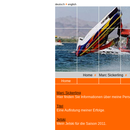
deutsch
#
english
Home
Marc Sickerling
#
#
Home
Marc Sickerling
Hier finden Sie Informationen über meine Pers
Titel
Eine Auflistung meiner Erfolge.
Jetski
Mein Jetski für die Saison 2011.