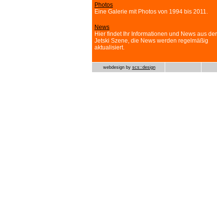
Photos
Eine Galerie mit Photos von 1994 bis 2011.
News
Hier findet Ihr Informationen und News aus der
Jetski Szene, die News werden regelmäßig
aktualisiert.
webdesign by
scs::design